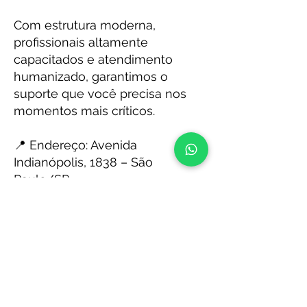
Com estrutura moderna,
profissionais altamente
capacitados e atendimento
humanizado, garantimos o
suporte que você precisa nos
momentos mais críticos.
📍 Endereço: Avenida
Indianópolis, 1838 – São
Paulo/SP
📞 Telefone:
(11) 5585-3497
Emergência não tem hora.
Conte com a SOS Dentistas 24
Horas!