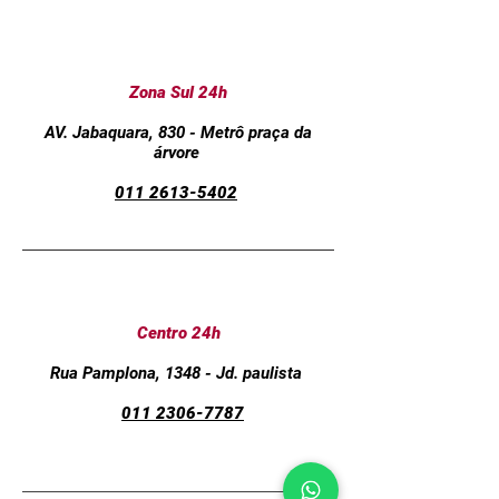
Zona Sul 24h
AV. Jabaquara, 830 - Metrô praça da
árvore
011 2613-5402
Centro 24h
Rua Pamplona, 1348 - Jd. paulista
011 2306-7787